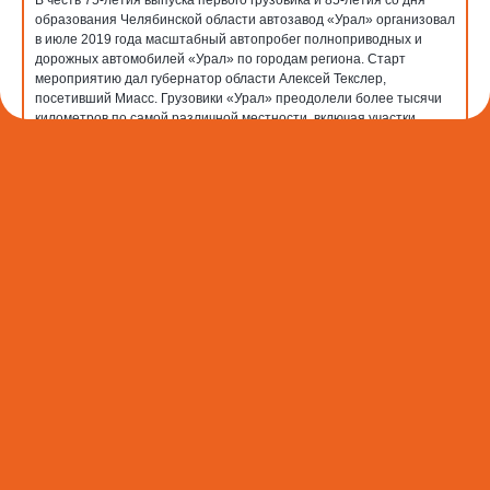
В честь 75-летия выпуска первого грузовика и 85-летия со дня
образования Челябинской области автозавод «Урал» организовал
в июле 2019 года масштабный автопробег полноприводных и
дорожных автомобилей «Урал» по городам региона. Старт
мероприятию дал губернатор области Алексей Текслер,
посетивший Миасс. Грузовики «Урал» преодолели более тысячи
километров по самой различной местности, включая участки
горного серпантина и грунтовые дороги.
На производственных площадках предприятия, в производствах и
цехах, приступило к работе новое оборудование: в производстве
малых серий - лазерный комплекс, благодаря которому
обеспечивается бесперебойная подача всей номенклатуры
деталей, изготовленной собственными силами; в литейном
производстве - новое вентиляционно-очистное оборудование по
улавливанию промышленной пыли на основе рукавного фильтра с
сухой очисткой запыленного воздуха; в метрологической службе
дирекции по управлению качеством - новая координационно-
измерительная машина, позволяющая с точностью до микрона
контролировать правильность изготовления деталей. Также с
2019 года на автозаводе реализуется проект по оснащению цехов
новыми системами освещения. В целом модернизация освещения
предприятия снизит потребление электроэнергии в пять раз и
вдвое улучшит показатели освещенности рабочих мест.