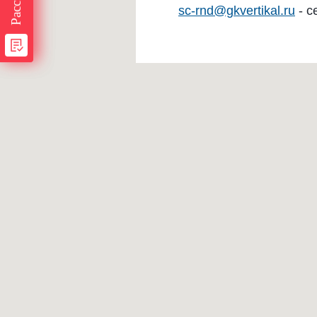
sс-rnd@gkvertikal.ru
- с