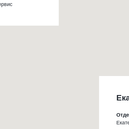
ервис
Ек
Отде
Екат