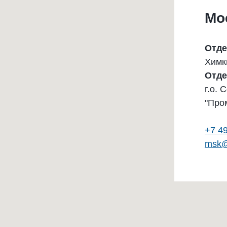
Мо
Отде
Химк
Отде
г.о. 
"Про
+7 4
msk@