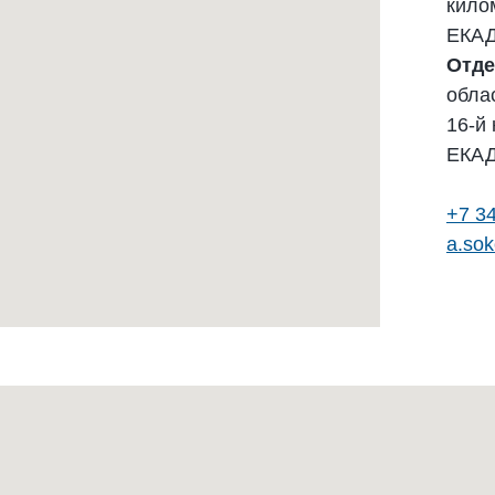
кило
ЕКА
Отде
обла
16-й
ЕКА
+7 3
a.sok