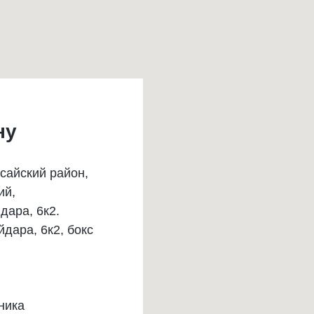
ну
ксайский район,
ий,
дара, 6к2.
йдара, 6к2, бокс
ника