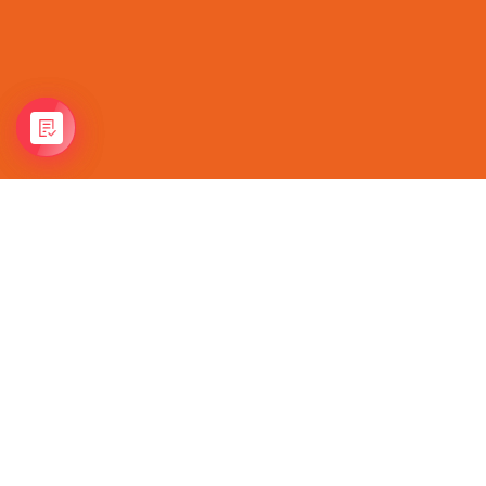
Неполноприводная
линейка
Самосвал
2025 ©
ГК Вертикаль
Контактная информация
Спецтехника
Тягач
Разработано
Tsar