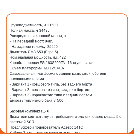
Грузоподъемность, кг 21500
Полная масса, кг 34435
Распределение полной массы, кг:
- На передний мост: 8485
- На заднюю тележку: 25950
Двигатель ЯМЗ-653 (Евро-5)
Номинальная мощность, л.с. 422
Коробка передач FG-163S200TA - 16-ступенчатая
Объем платформы, м3 12/14/16
Самосвальная платформа с задней разгрузкой, обогрев
выхлопными газами:
- Вариант 1 - ковшового типа, без заднего борта
- Вариант 2 - ковшового типа, с задним бортом
- Вариант 3 - коробчатого типа с задним бортом
Ёмкость топливного бака, л 500
Базовая комплектация
Двигатели соответствуют требованиям экологического класса 5 с
системой SCR
Предпусковой подогреватель Адверс 14ТС
Кабина 2-х местная со спальным местом