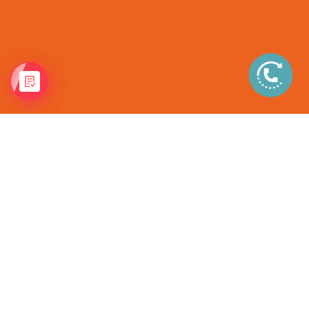
Неполноприводная
линейка
Самосвал
2025 ©
ГК Вертикаль
Контактная информация
Спецтехника
Тягач
Разработано
Tsar