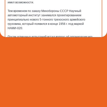
имел возможности.
Тем временем по заказу Минобороны СССР Научный
автомоторный институт занимался проектированием
принципиально нового 5-тонного трехосного армейского
грузовика, который появился в конце 1956 г. под маркой
НАМИ-020.
После успешных испытаний встал вопрос об организации его
серийного изготовления. Министерства автопромышленности и
обороны пришли к решению о реконструкции Уральского завода и
организации выпуска новой машины именно на нем.
Для освоения технической документации и приспособления
опытного грузовика НАМИ-020 к серийному изготовлению в мае
1957 г. в Миасс прибыли специалисты из Москвы. После его
доработок весной 1958 года появились два опытных образца
"УралЗИС-НАМИ-375", но оказались сырыми и недоработанными.
Очередные модернизации и испытания привели к созданию
летом 1959 г. "Урала-375Т", содержавшего уже почти все агрегаты
и узлы будущего армейского автомобиля "Урал-375".
Его прототипы были собраны к ноябрю 1960 года.