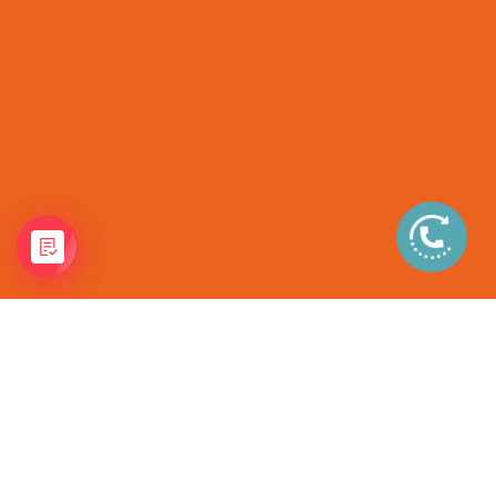
В конце января 1961 года началось их мелкосерийное
изготовление на конвейере реконструированного предприятия,
переименованного к тому времени в Уральский автомобильный
завод (УралАЗ), вся продукция которого с тех пор носит марку
"Урал".
Материалы Е. Кочнев - "Автомобили Советской Армии 1946-1991"
Неполноприводная
линейка